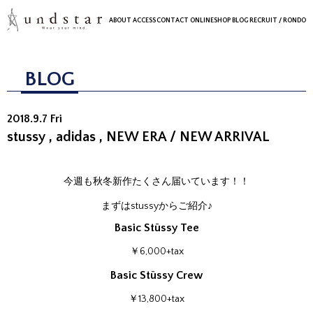
ABOUT
ACCESS
CONTACT
ONLINESHOP
BLOG
RECRUIT
/ RONDO
BLOG
2018.9.7 Fri
stussy , adidas , NEW ERA / NEW ARRIVAL
今週も秋冬新作たくさん届いています！！
まずはstussyからご紹介♪
Basic Stüssy Tee
￥6,000+tax
Basic Stüssy Crew
￥13,800+tax