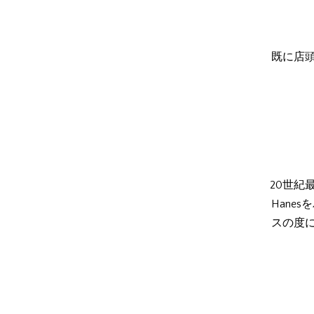
既に店
20世紀
Hane
スの度