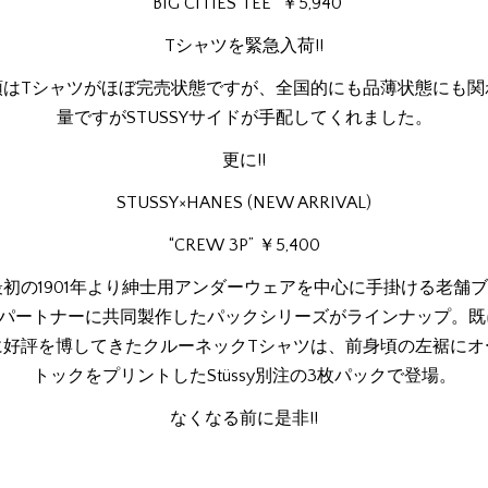
“BIG CITIES TEE” ￥5,940
Tシャツを緊急入荷!!
頭はTシャツがほぼ完売状態ですが、全国的にも品薄状態にも関
量ですがSTUSSYサイドが手配してくれました。
更に!!
STUSSY×HANES (NEW ARRIVAL)
“CREW 3P” ￥5,400
最初の1901年より紳士用アンダーウェアを中心に手掛ける老舗
sをパートナーに共同製作したパックシリーズがラインナップ。
に好評を博してきたクルーネックTシャツは、前身頃の左裾にオ
トックをプリントしたStüssy別注の3枚パックで登場。
なくなる前に是非!!