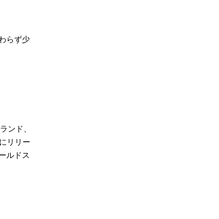
わらず少
ブランド、
既にリリー
ールドス