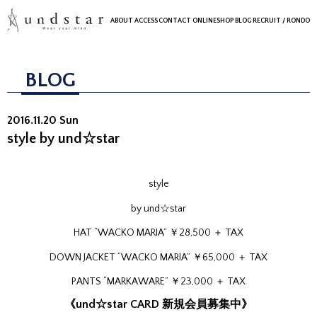
ABOUT
ACCESS
CONTACT
ONLINESHOP
BLOG
RECRUIT
/ RONDO
BLOG
2016.11.20 Sun
style by und☆star
style
by und☆star
HAT “WACKO MARIA” ￥28,500 ＋ TAX
DOWN JACKET “WACKO MARIA” ￥65,000 ＋ TAX
PANTS “MARKAWARE” ￥23,000 ＋ TAX
《und☆star CARD 新規会員募集中》