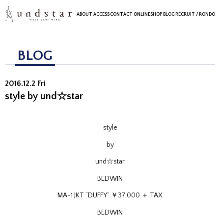
ABOUT
ACCESS
CONTACT
ONLINESHOP
BLOG
RECRUIT
/ RONDO
BLOG
2016.12.2 Fri
style by und☆star
style
by
und☆star
BEDWIN
MA-1 JKT “DUFFY” ￥37,000 ＋ TAX
BEDWIN