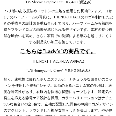
“L/S Sleeve Graphic Tee” ￥7,480 (税込み)
ハリ感のある度詰めコットンの生地を使用した長袖Tシャツ。ヨセ
ミテのハーフドームの写真に、THE NORTH FACEのロゴを制作したと
きの手描きの設計図を重ね合わせており、ハーフドームから着想を
得たブランドロゴの由来が感じられるデザインです。素材の持つ自
然な風合いを高め、さらに家庭での洗濯による縮みを起こりにくく
する製品洗い加工を施しています。
こちらは”Lady’s”の商品です。
THE NORTH FACE (NEW ARRIVAL)
“L/S Honeycomb Crew” ￥8,140 (税込み)
軽く、速乾性に優れたポリエステルと、ナチュラルな風合いのコッ
トンを使用した長袖Tシャツ。凹凸のあるハニカム状の生地は、適
度な通気性があり、衣服内を快適な状態にキープします。静電気の
発生を抑える静電ケア設計を採用。カラーバリエーションはナチュ
ラルな色合いの全3色で、左袖に配置した同色の刺繍ロゴがデザイン
のアクセント。ラウンドした裾が女性らしさを演出します。やや厚