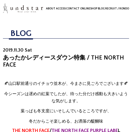
ABOUT
ACCESS
CONTACT
ONLINESHOP
BLOG
RECRUIT
/ RONDO
BLOG
2019.11.30 Sat
あったかレディースダウン特集 / THE NORTH
FACE
🍂山口駅前通りのイチョウ並木が、今まさに見ごろでございます🍂
今シーズンは遅めの紅葉でしたが、待った分だけ感動も大きいよう
な気がします。
葉っぱも冬支度にいそしんでいるところですが、
冬だからこそ楽しめる、お洒落の醍醐味
THE NORTH FACE
/
THE NORTH FACE PURPLE LABE
L