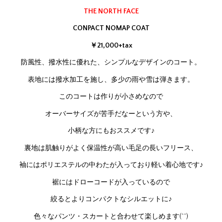
THE NORTH FACE
CONPACT NOMAP COAT
￥21,000+tax
防風性、撥水性に優れた、シンプルなデザインのコート。
表地には撥水加工を施し、多少の雨や雪は弾きます。
このコートは作りが小さめなので
オーバーサイズが苦手だなーという方や、
小柄な方にもおススメです♪
裏地は肌触りがよく保温性が高い毛足の長いフリース、
袖にはポリエステルの中わたが入っており軽い着心地です♪
裾にはドローコードが入っているので
絞るとよりコンパクトなシルエットに♪
色々なパンツ・スカートと合わせて楽しめます(^^)