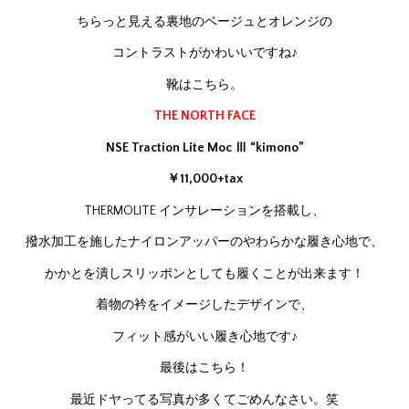
ちらっと見える裏地のベージュとオレンジの
コントラストがかわいいですね♪
靴はこちら。
THE NORTH FACE
NSE Traction Lite Moc Ⅲ “kimono”
￥11,000+tax
THERMOLITE インサレーションを搭載し、
撥水加工を施したナイロンアッパーのやわらかな履き心地で、
かかとを潰しスリッポンとしても履くことが出来ます！
着物の衿をイメージしたデザインで、
フィット感がいい履き心地です♪
最後はこちら！
最近ドヤってる写真が多くてごめんなさい。笑