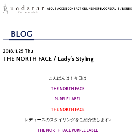
ABOUT
ACCESS
CONTACT
ONLINESHOP
BLOG
RECRUIT
/ RONDO
BLOG
2018.11.29 Thu
THE NORTH FACE / Lady’s Styling
こんばんは！今日は
THE NORTH FACE
PURPLE LABEL
THE NORTH FACE
レディースのスタイリングをご紹介致します♪
THE NORTH FACE PURPLE LABEL