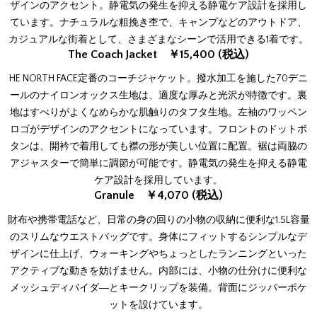
ザインのアクセント。静電気の発生を抑える静電ケア設計を採用し
ています。ナチュラルな粗挽き杢で、キャンプなどのアウトドア、
カジュアルな街着として、さまざまなシーンで活用できる1着です。
The Coach Jacket ￥15,400 (税込)
HE NORTH FACE定番のコーチジャケット。撥水加工を施した70デニ
ールのナイロンオックス生地は、適度な厚みと光沢が特徴です。裏
地はすべりがよくなめらかな肌触りのタフタ生地。左袖のワッペン
ロゴがデザインのアクセントになっています。フロントのドットボ
タンは、開衿で着用しても襟の形が美しい位置に配置。裾は両脇の
アジャスターで簡単に調節が可能です。静電気の発生を抑える静電
ケア設計を採用しています。
Granule ￥4,070 (税込)
財布や携帯電話など、日常の身の回りの小物の収納に便利な1.5L容量
のスリムなウエストバッグです。身体にフィットするシンプルなデ
ザインに仕上げ、ウォーキングやちょっとしたランニングといった
アクティブな動きを妨げません。内部には、小物の仕分けに便利な
メッシュディバイダ―とキークリップを装備。背面にジッパーポケ
ットを設けています。