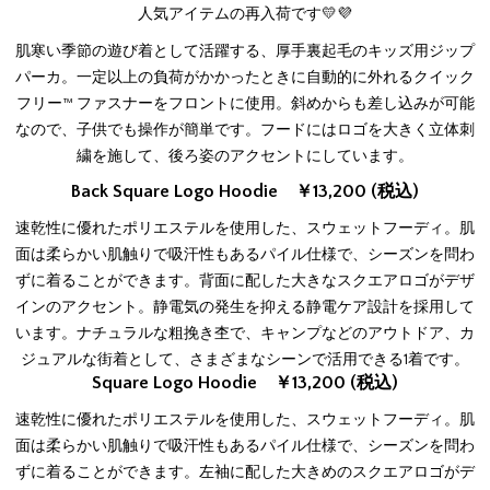
人気アイテムの再入荷です💛💜
肌寒い季節の遊び着として活躍する、厚手裏起毛のキッズ用ジップ
パーカ。一定以上の負荷がかかったときに自動的に外れるクイック
フリー™ ファスナーをフロントに使用。斜めからも差し込みが可能
なので、子供でも操作が簡単です。フードにはロゴを大きく立体刺
繍を施して、後ろ姿のアクセントにしています。
Back Square Logo Hoodie ￥13,200 (税込)
速乾性に優れたポリエステルを使用した、スウェットフーディ。肌
面は柔らかい肌触りで吸汗性もあるパイル仕様で、シーズンを問わ
ずに着ることができます。背面に配した大きなスクエアロゴがデザ
インのアクセント。静電気の発生を抑える静電ケア設計を採用して
います。ナチュラルな粗挽き杢で、キャンプなどのアウトドア、カ
ジュアルな街着として、さまざまなシーンで活用できる1着です。
Square Logo Hoodie ￥13,200 (税込)
速乾性に優れたポリエステルを使用した、スウェットフーディ。肌
面は柔らかい肌触りで吸汗性もあるパイル仕様で、シーズンを問わ
ずに着ることができます。左袖に配した大きめのスクエアロゴがデ