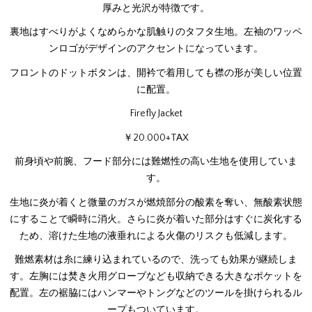
厚みと光沢が特徴です。
裏地はすべりがよくなめらかな肌触りのタフタ生地。左袖のワッペ
ンロゴがデザインのアクセントになっています。
フロントのドットボタンは、開衿で着用しても襟の形が美しい位置
に配置。
Firefly Jacket
￥20.000+TAX
前身頃や前腕、フード部分には難燃性の高い生地を使用していま
す。
生地に炎が着くと微量のガスが燃焼部分の酸素を奪い、無酸素状態
にすることで瞬時に消火。さらに炎が着いた部分はすぐに炭化する
ため、溶けた生地の液垂れによる火傷のリスクも低減します。
難燃素材は糸に練り込まれているので、洗っても効果が継続しま
す。左胸には焚き火用グローブなども収納できる大きなポケットを
配置。左の裾脇にはハンマーやトングなどのツールを掛けられるル
ープもついています。