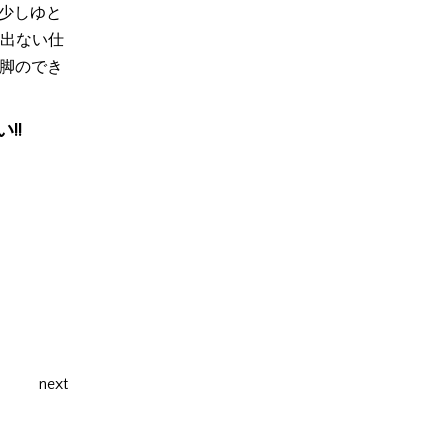
。少しゆと
出ない仕
開脚のでき
!!
next