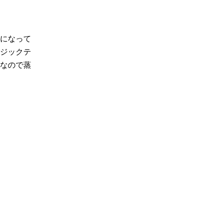
になって
ジックテ
なので蒸