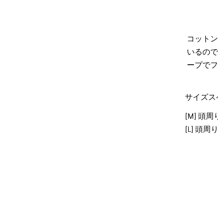
コットン
いるので
ープでフ
サイズス
[M] 頭周り
[L] 頭周り