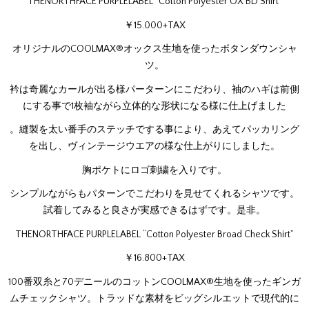
THENORTHFACE PURPLELABEL “Cotton Polyester OX BD Shirt”
￥15.000+TAX
オリジナルのCOOLMAX®オックス生地を使ったボタンダウンシャ
ツ。
衿は奇麗なカールが出る様パーターンにこだわり、袖のハギは前側
にする事で1枚袖ながら立体的な形状になる様に仕上げました
。縫製を太い番手のステッチでする事により、あえてパッカリング
を出し、ヴィンテージウエアの様な仕上がりにしました。
胸ポケトにロゴ刺繍を入りです。
シンプルながらもパターンでこだわりを見せてくれるシャツです。
試着してみると良さが実感できるはずです。是非。
THENORTHFACE PURPLELABEL “Cotton Polyester Broad Check Shirt”
￥16.800+TAX
100番双糸と70デニールのコットンCOOLMAX®生地を使ったギンガ
ムチェックシャツ。トラッドな素材をビッグシルエットで現代的に