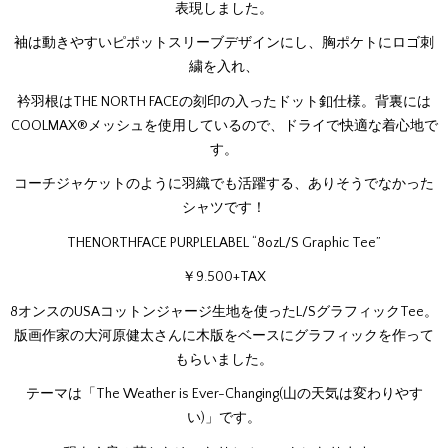
表現しました。
袖は動きやすいピポットスリーブデザインにし、胸ポケトにロゴ刺
繍を入れ、
衿羽根はTHE NORTH FACEの刻印の入ったドット釦仕様。背裏には
COOLMAX®メッシュを使用しているので、ドライで快適な着心地で
す。
コーチジャケットのように羽織でも活躍する、ありそうでなかった
シャツです！
THENORTHFACE PURPLELABEL “8ozL/S Graphic Tee”
￥9.500+TAX
8オンスのUSAコットンジャージ生地を使ったL/SグラフィックTee。
版画作家の大河原健太さんに木版をベースにグラフィックを作って
もらいました。
テーマは「The Weather is Ever-Changing(山の天気は変わりやす
い)」です。