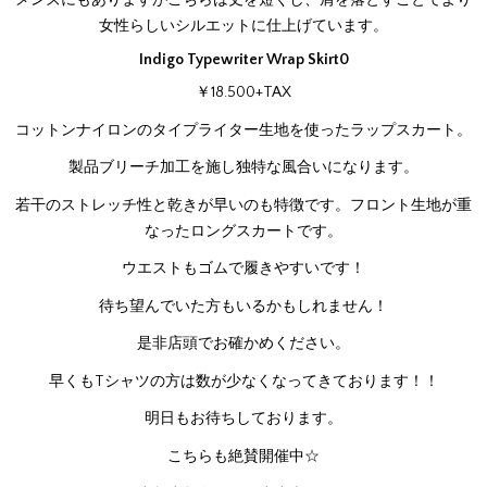
メンズにもありますがこちらは丈を短くし、肩を落とすことでより
女性らしいシルエットに仕上げています。
Indigo Typewriter Wrap Skirt0
￥18.500+TAX
コットンナイロンのタイプライター生地を使ったラップスカート。
製品ブリーチ加工を施し独特な風合いになります。
若干のストレッチ性と乾きが早いのも特徴です。フロント生地が重
なったロングスカートです。
ウエストもゴムで履きやすいです！
待ち望んでいた方もいるかもしれません！
是非店頭でお確かめください。
早くもTシャツの方は数が少なくなってきております！！
明日もお待ちしております。
こちらも絶賛開催中☆