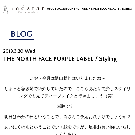
ABOUT
ACCESS
CONTACT
ONLINESHOP
BLOG
RECRUIT
/ RONDO
BLOG
2019.3.20 Wed
THE NORTH FACE PURPLE LABEL / Styling
いや～今月は沢山新作はいりましたね～
ちょっと急ぎ足で紹介していたので、ここらあたりで少しスタイリ
ングでも見てティーブレイクと行きましょう（笑）
岩脇です！
明日は春分の日ということで、皆さんご予定お決まりでしょうか？
あいにくの雨ということで少々残念ですが、是非お買い物にいらし
てください！