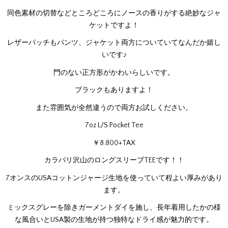
同色素材の切替などところどころにノースの香りがする絶妙なジャ
ケットですよ！
レザーパッチもパンツ、ジャケット両方についていてなんだか嬉し
いです♪
門のない正方形がかわいらしいです。
ブラックもありますよ！
また雰囲気が全然違うので両方お試しください。
7oz L/S Pocket Tee
￥8.800+TAX
カラバリ沢山のロングスリーブTEEです！！
7オンスのUSAコットンジャージ生地を使っていて程よい厚みがあり
ます。
ミックスグレーを除きガーメントダイを施し、長年着用したかの様
な風合いとUSA製の生地が持つ独特なドライ感が魅力的です。