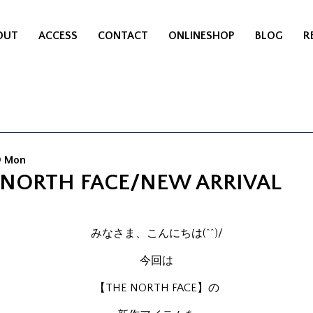
OUT
ACCESS
CONTACT
ONLINESHOP
BLOG
R
0 Mon
 NORTH FACE/NEW ARRIVAL
みなさま、こんにちは(^^)/
今回は
【THE NORTH FACE】の