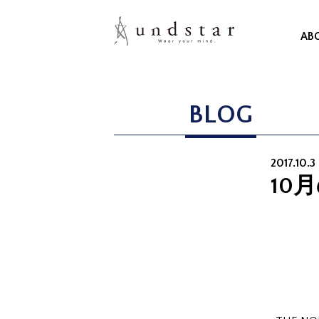
AB
BLOG
2017.10.3
10