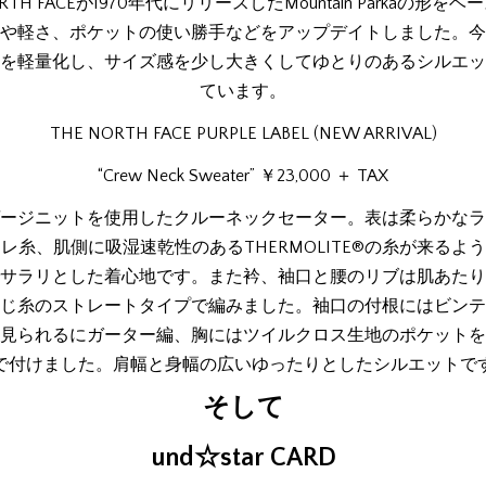
ORTH FACEが1970年代にリリースしたMountain Parkaの形を
や軽さ、ポケットの使い勝手などをアップデイトしました。今
を軽量化し、サイズ感を少し大きくしてゆとりのあるシルエッ
ています。
THE NORTH FACE PURPLE LABEL (NEW ARRIVAL)
“Crew Neck Sweater” ￥23,000 ＋ TAX
ージニットを使用したクルーネックセーター。表は柔らかなラ
レ糸、肌側に吸湿速乾性のあるTHERMOLITE®の糸が来るよ
サラリとした着心地です。また衿、袖口と腰のリブは肌あたり
じ糸のストレートタイプで編みました。袖口の付根にはビンテ
見られるにガーター編、胸にはツイルクロス生地のポケットを
で付けました。肩幅と身幅の広いゆったりとしたシルエットで
そして
und☆star CARD