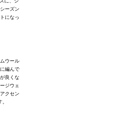
ベースに、シ
シーズン
トになっ
ムウール
うに編んで
が良くな
ージウェ
アクセン
す。