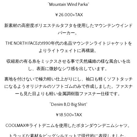
“Mountain Wind Parka”
￥26.000+TAX
新素材の高密度ポリエステルタフタを使用したマウンテンウインド
パーカー。
THE NORTH FACEの1990年代の名品マウンテンライトジャケットを
よりライトウェイトに再構築。
収縮差の有る糸をミックスさせる事で天然繊維の様な風合いを出
し、表面に微妙なシワ感を出しています。
裏地を付けないで極力軽い仕上がりにし、袖口も軽くソフトタッチ
になるようオリジナルのソフトゴムのみで作成しました。ファスナ
ーも見た目よりも軽い金属調樹脂ファスナー仕様です。
“Denim B,D Big Shirt”
￥18.500+TAX
COOLMAX®ライトデニムを使用したボタンダウンデニムシャツ。
トラッドな素材をビッグシルエットで現代的に表現しました。