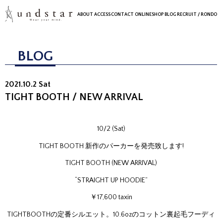
ABOUT
ACCESS
CONTACT
ONLINESHOP
BLOG
RECRUIT
/ RONDO
BLOG
2021.10.2 Sat
TIGHT BOOTH / NEW ARRIVAL
10/2 (Sat)
TIGHT BOOTH 新作のパーカーを発売致します!
TIGHT BOOTH (NEW ARRIVAL)
“STRAIGHT UP HOODIE”
￥17,600 taxin
TIGHTBOOTHの定番シルエット。10.6ozのコットン裏起毛フーディ