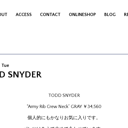
OUT
ACCESS
CONTACT
ONLINESHOP
BLOG
R
0 Tue
D SNYDER
TODD SNYDER
“Army Rib Crew Neck” GRAY ￥34,560
個人的にもかなりお気に入りです。