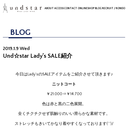
ABOUT
ACCESS
CONTACT
ONLINESHOP
BLOG
RECRUIT
/ RONDO
BLOG
2019.1.9 Wed
Und☆star Lady’s SALE紹介
今日はLady’sのSALEアイテムをご紹介させて頂きます♪
ニットコート
￥21.000⇒￥14.700
色は赤と黒の二色展開。
全くチクチクせず肌触りのいい滑らかな素材です。
ストレッチ
もきいてかなり着やすくなっております(^^)/