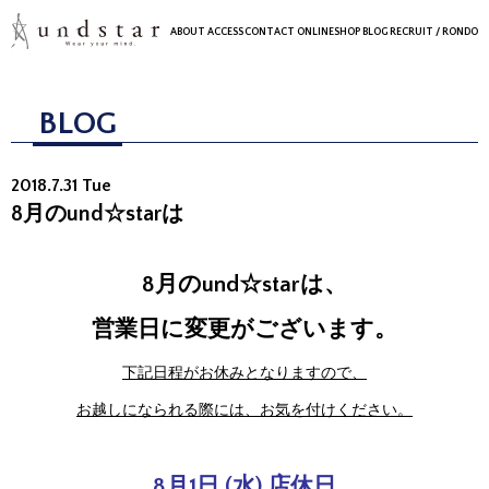
ABOUT
ACCESS
CONTACT
ONLINESHOP
BLOG
RECRUIT
/ RONDO
BLOG
2018.7.31 Tue
8月のund☆starは
8月のund☆starは、
営業日に変更がございます。
下記日程がお休みとなりますので、
お越しになられる際には、お気を付けください。
8月1日 (水) 店休日