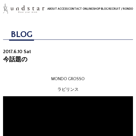
ABOUT
ACCESS
CONTACT
ONLINESHOP
BLOG
RECRUIT
/ RONDO
BLOG
2017.6.10 Sat
今話題の
MONDO GROSSO
ラビリンス