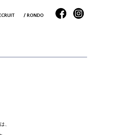
ECRUIT
/ RONDO
は、