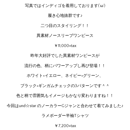
写真ではインディゴを着用しております(‘ω’)
履き心地抜群です♪
二つ目のスタイリング！！
異素材ノースリーブワンピース
￥11,000+tax
昨年大好評でした異素材ワンピースが
流行の色、柄にパワーアップし再び登場！！
ホワイト×イエロー、ネイビー×グリーン、
ブラック×ギンガムチェックの3パターンです＾＾
色と柄で雰囲気もイメージもかなり変わりますね！！
今回はund☆star のノーカラーGジャンと合わせて着てみました♪
ラメボーダー半袖Tシャツ
￥7,200+tax