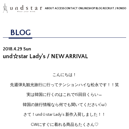
ABOUT
ACCESS
CONTACT
ONLINESHOP
BLOG
RECRUIT
/ RONDO
BLOG
2018.4.29 Sun
und☆star Lady’s / NEW ARRIVAL
こんにちは！
先週弾丸観光旅行に行ってテンションハイな松永です！！笑
実は韓国に行くのはこれで15回目くらい←
韓国の旅行情報なら何でも聞いてください(‘ω’)
さて！und☆star Lady’s 新作入荷しました！！
GWにすぐに着れる商品もたくさん♡