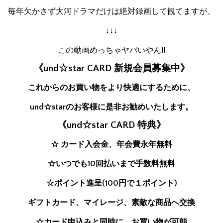
毎年欠かさず大河ドラマだけは絶対録画して観てますが、
↓↓↓
この動画めっちゃヤバいやん!!
《und☆star CARD 新規会員募集中》
これからのお買い物をより快適にするために、
und☆starのお客様に是非お勧めいたします。
《und☆star CARD 特典》
☆ カード入会金、年会費永年無料
☆いつでも10回払いまで手数料無料
☆ポイント進呈(100円で１ポイント)
ギフトカード、マイレージ、素敵な商品へ交換
☆カード申込みと同時に、お買い物が可能