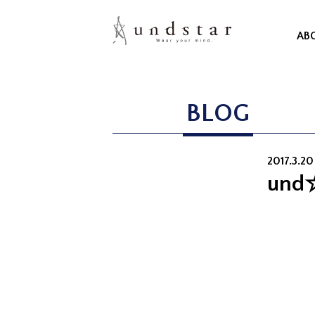
AB
BLOG
2017.3.2
und☆