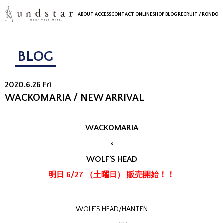
ABOUT
ACCESS
CONTACT
ONLINESHOP
BLOG
RECRUIT
/ RONDO
BLOG
2020.6.26 Fri
WACKOMARIA / NEW ARRIVAL
WACKOMARIA
×
WOLF’S HEAD
明日 6/27 （土曜日） 販売開始！！
WOLF’S HEAD/HANTEN