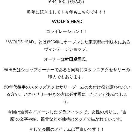
￥44,000（税込み）
昨年に続きまして！今年もこちらです！！
WOLF’S HEAD
コラボレーション！！
「WOLF’S HEAD」とは1996年にオープンした東京都の千駄木にある
ヴィンテージショップ。
オーナーは
幹田卓司
氏。
幹田氏はショップオーナーであると同時にスタッズアクセサリーの
職人でもあります。
90年代後半のスタッズアクセサリーブームの火付け役と謳われてい
る方で、アクセサリー好きの方は必ず耳にしたことがあるでしょ
う。
今回は遊郭をイメージしたグラフィックで、女性の周りに、“吉
原”の文字や蛇、骸骨などが独特のタッチで描かれています。
そして今回のアイテムは面白いです！！