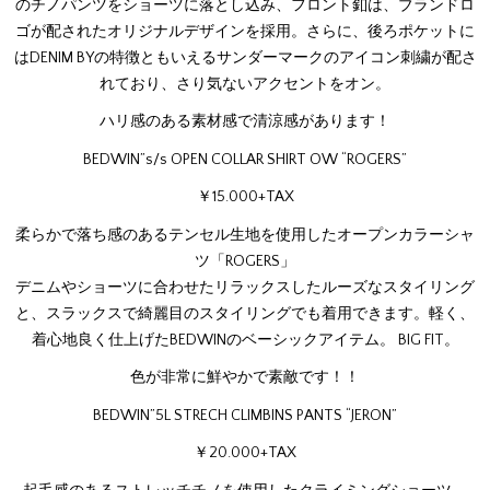
のチノパンツをショーツに落とし込み、フロント釦は、ブランドロ
ゴが配されたオリジナルデザインを採用。さらに、後ろポケットに
はDENIM BYの特徴ともいえるサンダーマークのアイコン刺繍が配さ
れており、さり気ないアクセントをオン。
ハリ感のある素材感で清涼感があります！
BEDWIN”s/s OPEN COLLAR SHIRT OW “ROGERS”
￥15.000+TAX
柔らかで落ち感のあるテンセル生地を使用したオープンカラーシャ
ツ「ROGERS」
デニムやショーツに合わせたリラックスしたルーズなスタイリング
と、スラックスで綺麗目のスタイリングでも着用できます。軽く、
着心地良く仕上げたBEDWINのベーシックアイテム。 BIG FIT。
色が非常に鮮やかで素敵です！！
BEDWIN”5L STRECH CLIMBINS PANTS “JERON”
￥20.000+TAX