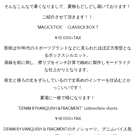
そんなこんなで暑くなりまして、夏物もどしどし届いております！
ご紹介させて頂きます！！
“MAGICSTICK” CLASSICK BOX T
￥10.000+TAX
形状は90年代のスポーツブランドなどに見られたほぼ正方形型とな
るボックスシルエット。
肩線を前に倒し、襟リブをインチ計算で細めに製作しモードライク
な仕上がりとなります。
前丈と後ろの丈をずらしているので丈長めのインナーを仕込むとか
っこいいです！
夏場に一枚で様になります！
“DENIM BYVANQUISH＆FRAGMENT” cottonchino shorts
￥18.000+TAX
DENIM BY VANQUISH & FRAGMENTのチノショーツ。 デニムバイ人気