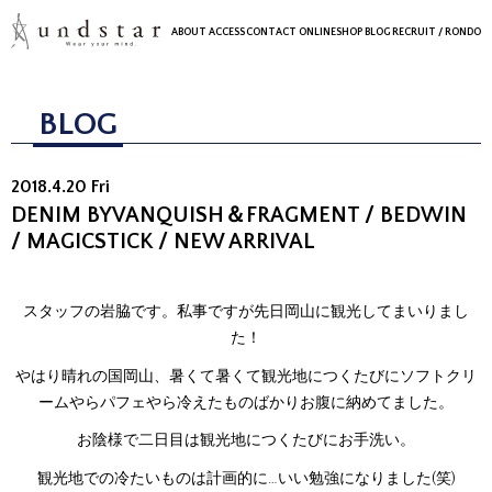
ABOUT
ACCESS
CONTACT
ONLINESHOP
BLOG
RECRUIT
/ RONDO
BLOG
2018.4.20 Fri
DENIM BYVANQUISH＆FRAGMENT / BEDWIN
/ MAGICSTICK / NEW ARRIVAL
スタッフの岩脇です。私事ですが先日岡山に観光してまいりまし
た！
やはり晴れの国岡山、暑くて暑くて観光地につくたびにソフトクリ
ームやらパフェやら冷えたものばかりお腹に納めてました。
お陰様で二日目は観光地につくたびにお手洗い。
観光地での冷たいものは計画的に…いい勉強になりました(笑)