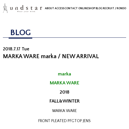
ABOUT
ACCESS
CONTACT
ONLINESHOP
BLOG
RECRUIT
/ RONDO
BLOG
2018.7.17 Tue
MARKA WARE marka / NEW ARRIVAL
marka
MARKA WARE
2018
FALL&WINTER
MARKA WARE
FRONT PLEATED PFGTOP JENS