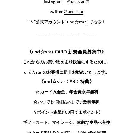
instagram
＠undstar211
twitter
＠und_star
LINE公式アカウント
”
und☆star
” で検索！
____________________________
《und☆star CARD 新規会員募集中》
これからのお買い物をより快適にするために、
und☆starのお客様に是非お勧めいたします。
《und☆star CARD 特典》
☆ カード入会金、年会費永年無料
☆いつでも10回払いまで手数料無料
☆ポイント進呈(100円で１ポイント)
ギフトカード、マイレージ、素敵な商品へ交換
☆カード申込みと同時に、お買い物が可能