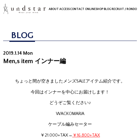
ABOUT
ACCESS
CONTACT
ONLINESHOP
BLOG
RECRUIT
/ RONDO
BLOG
2019.1.14 Mon
Men,s item インナー編
ちょっと間が空きましたメンズSALEアイテム紹介です。
今回はインナーを中心にお届けします！
どうぞご覧ください♪
WACKOMARIA
ケーブル編みセーター
￥21.000+TAX→
￥16.800+TAX