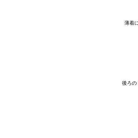
薄着
後ろの