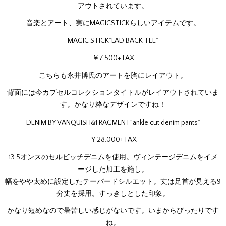
アウトされています。
音楽とアート、実にMAGICSTICKらしいアイテムです。
MAGIC STICK”LAD BACK TEE”
￥7.500+TAX
こちらも永井博氏のアートを胸にレイアウト。
背面には今カプセルコレクションタイトルがレイアウトされていま
す。かなり粋なデザインですね！
DENIM BY VANQUISH&FRAGMENT”ankle cut denim pants”
￥28.000+TAX
13.5オンスのセルビッチデニムを使用。ヴィンテージデニムをイメ
ージした加工を施し。
幅をやや太めに設定したテーパードシルエット。丈は足首が見える9
分丈を採用。すっきしとした印象。
かなり短めなので暑苦しい感じがないです。いまからぴったりです
ね。