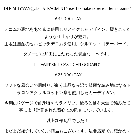
DENIM BY VANQUISH&FRAGMENT”used remake tapered denim pants”
￥39.000+TAX
デニムの裏地をあて布に使用しリメイクしたデザイン。履きこんだ
ような仕上がりが魅力。
生地は国産のセルビッチデニムを使用。シルエットはテーパード。
ダメージの加工にこだわった貴重な一本です。
BEDWIN”KNIT CARDIGAN GODARD”
￥26.000+TAX
ソフトな風合いで肌触りが良く上品な光沢で綺麗な編み地になるド
ラロンアクリルコットン糸を使用したカーディガン。
今期は12ゲージで前身頃をミラノリブ、後ろと袖を天竺で編みたて
事により計算された着心地の良さになっています。
以上新作商品でした！
まだまだ紹介していない商品もございます。是非店頭でお確かめく