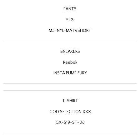
PANTS
Y-３
M3-NYL-MATVSHORT
SNEAKERS
Reebok
INSTA PUMP FURY
T-SHIRT
GOD SELECTION XXX
GX-S19-ST-08