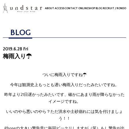
ABOUT
ACCESS
CONTACT
ONLINESHOP
BLOG
RECRUIT
/ RONDO
BLOG
2019.6.28 Fri
梅雨入り☂
ついに梅雨入りですね☂
今年は観測史上もっとも遅い梅雨入りだったみたいですね。
昨年より21日遅かったみたいです、確かにあまり雨が降らなかった
イメージですね。
いいのやら悪いのやら？ただ洪水や土砂崩れには気を付けましょ
う！！
iPhoneの大きい警告音に毎回ビックリしますが（笑）もし警告が出