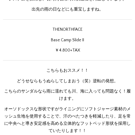
出先の雨の日などにも重宝しますね。
THENORTHFACE
Base Camp Slide II
￥4.800+TAX
こちらもおススメ！！
どうせならもうぬらしてしまおう（笑）逆転の発想。
こちらのサンダルなら雨に濡れても川、海に入っても問題なく！履
けます。
オーソドックスな形状ですがライニングにソフトジャージ素材のメ
ッシュ生地を使用することで、汗のべたつきを軽減したり、足を常
に中央へと導き安定感を高める立体的なフットベッド形状を採用し
ていたりします！！