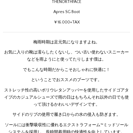
THENORTHFACE
Apres SG Boot
￥16.000+TAX
梅雨時期は足元気になりますよね。
お気に入りの靴は濡らしたくないし、つい古い使わないスニーカー
などを雨ようにと使ってたりします僕は。
でもこんな時期だからこそおしゃれに快適に！
ということでおススメのブーツです。
ストレッチ性の高いポリウレタンアッパーを使用したサイドゴアタ
イプのカジュアルシューズで雨の日はもちろんそれ以外の日でも使
って頂けるかわいいデザインです。
サイドのリブの使用で履き口からの水の侵入も防ぎます。
ソールには衝撃吸収性に優れるエクストラフォーム™ミッドソール
システムを採用し、長時間着用時の快適性を向上しています。