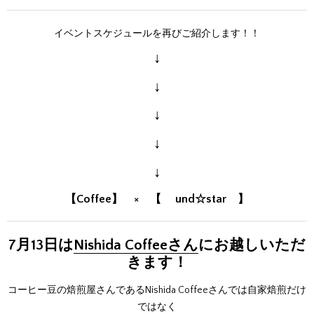
イベントスケジュールを再びご紹介します！！
↓
↓
↓
↓
↓
【Coffee】 × 【 und☆star 】
7月13日は
Nishida Coffeeさん
にお越しいただ
きます！
コーヒー豆の焙煎屋さんであるNishida Coffeeさんでは自家焙煎だけ
ではなく