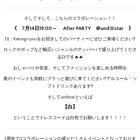
そしてそして、こちらのコラボレーション！！
《 7月14日19:00～ After PARTY ＠und☆star 》
DJ：Katong≒youをお招きしてのパーティーにぜひご来場ください‼
ロックやポップなど幅広いジャンルのナンバー♪で盛り上げてくださ
るDJです🔥🔥
おしゃべりや音楽、そしてファッションを楽しめる時間を
夜のイベントも気軽にフラっと遊びに来てください‼アルコール・ソ
フトドリンクあります‼
そしてundstarといえば
【白】
ということでドレスコードは白色でお願いします！！！！
3周年で3コラボレーションの盛りだくさんイベントとなっておりま