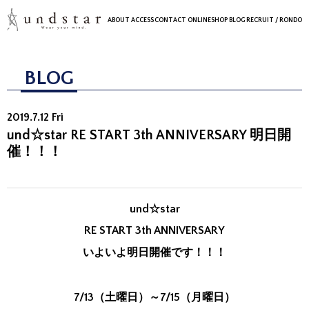
ABOUT
ACCESS
CONTACT
ONLINESHOP
BLOG
RECRUIT
/ RONDO
BLOG
2019.7.12 Fri
und☆star RE START 3th ANNIVERSARY 明日開
催！！！
und☆star
RE START 3th ANNIVERSARY
いよいよ明日開催です！！！
7/13（土曜日）～7/15（月曜日）