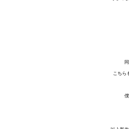
同
こちら
僕