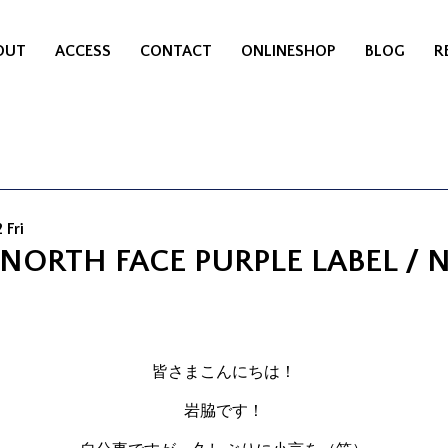
OUT
ACCESS
CONTACT
ONLINESHOP
BLOG
R
 Fri
 NORTH FACE PURPLE LABEL / 
皆さまこんにちは！
岩脇です！