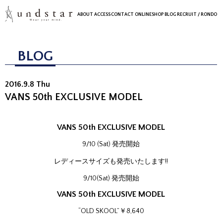
ABOUT
ACCESS
CONTACT
ONLINESHOP
BLOG
RECRUIT
/ RONDO
BLOG
2016.9.8 Thu
VANS 50th EXCLUSIVE MODEL
VANS 50th EXCLUSIVE MODEL
9/10 (Sat) 発売開始
レディースサイズも発売いたします!!
9/10(Sat) 発売開始
VANS 50th EXCLUSIVE MODEL
“OLD SKOOL”￥8,640