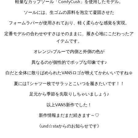
軽量なカップソール「ComfyCush」を使用したモデル。
ソールには、生ゴムの原料を泡立て凝固させた
フォームラバーが使用されており、軽く柔らかな感覚を実現。
定番モデルの合わせやすさはそのままに、履き心地にこだわったア
イテムです。
オレンジ×ブルーで内側と外側の色が
異なるのが個性的でポップな印象です♪
白だと全体に散りばめられたVANSロゴが映えてかわいいですね☺
夏にはTシャツ一枚でサラッとこいつを履きたいです！！
足元から季節を先取りしちゃいましょう♪
以上VANS新作でした！
新作情報まだまだ続きます～♡
《und☆staからのお知らせです》