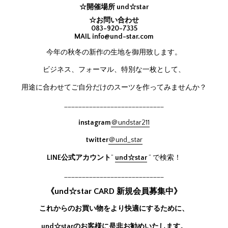
☆開催場所 und☆star
☆お問い合わせ
083-920-7335
MAIL
info@und-star.com
今年の秋冬の新作の生地を御用致します。
ビジネス、フォーマル、特別な一枚として、
用途に合わせてご自分だけのスーツを作ってみませんか？
____________________________
instagram
＠undstar211
twitter
＠und_star
LINE公式アカウント
”
und☆star
” で検索！
____________________________
《und☆star CARD 新規会員募集中》
これからのお買い物をより快適にするために、
und☆starのお客様に是非お勧めいたします。