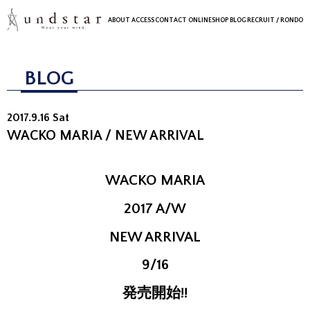
ABOUT
ACCESS
CONTACT
ONLINESHOP
BLOG
RECRUIT
/ RONDO
BLOG
2017.9.16 Sat
WACKO MARIA / NEW ARRIVAL
WACKO MARIA
2017 A/W
NEW ARRIVAL
9/16
発売開始!!