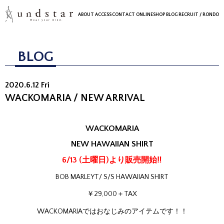
ABOUT
ACCESS
CONTACT
ONLINESHOP
BLOG
RECRUIT
/ RONDO
BLOG
2020.6.12 Fri
WACKOMARIA / NEW ARRIVAL
WACKOMARIA
NEW HAWAIIAN SHIRT
6/13 (土曜日)より販売開始‼
BOB MARLEYT/ S/S HAWAIIAN SHIRT
￥29,000＋TAX
WACKOMARIAではおなじみのアイテムです！！