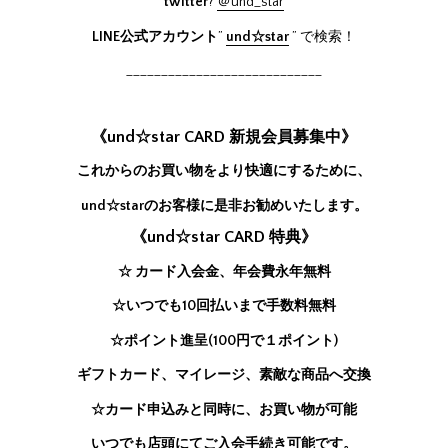
twitter
?
＠und_star
LINE公式アカウント
”
und☆star
” で検索！
____________________________
《und☆star CARD 新規会員募集中》
これからのお買い物をより快適にするために、
und☆starのお客様に是非お勧めいたします。
《und☆star CARD 特典》
☆ カード入会金、年会費永年無料
☆いつでも10回払いまで手数料無料
☆ポイント進呈(100円で１ポイント)
ギフトカード、マイレージ、素敵な商品へ交換
☆カード申込みと同時に、お買い物が可能
いつでも店頭にてご入会手続き可能です。