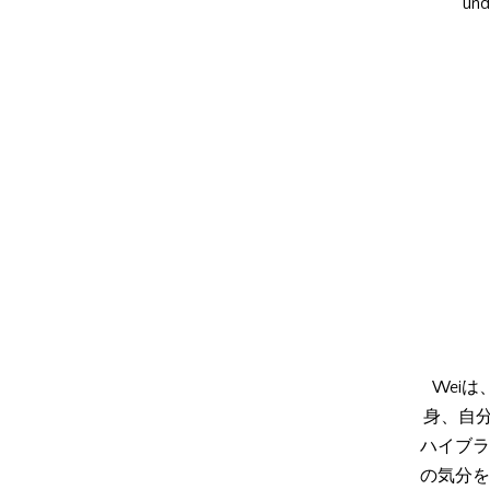
u
Wei
身、自
ハイブラ
の気分を