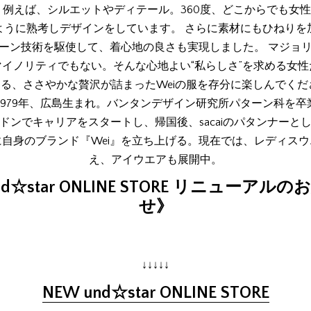
 例えば、シルエットやディテール。360度、どこからでも女
ように熟考しデザインをしています。 さらに素材にもひねりを
ーン技術を駆使して、着心地の良さも実現しました。 マジョ
マイノリティでもない。そんな心地よい“私らしさ”を求める女性
る、ささやかな贅沢が詰まったWeiの服を存分に楽しんでくだ
 1979年、広島生まれ。バンタンデザイン研究所パターン科を卒
ドンでキャリアをスタートし、帰国後、sacaiのパタンナーと
年に自身のブランド『Wei』を立ち上げる。現在では、レディス
え、アイウエアも展開中。
nd☆star ONLINE STORE リニューアルの
せ》
↓↓↓↓↓
NEW und☆star ONLINE STORE