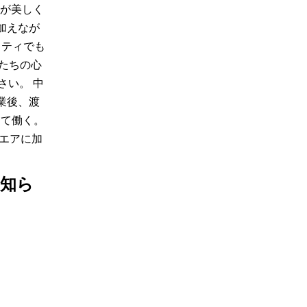
性が美しく
加えなが
リティでも
たちの心
さい。 中
業後、渡
して働く。
ウエアに加
お知ら