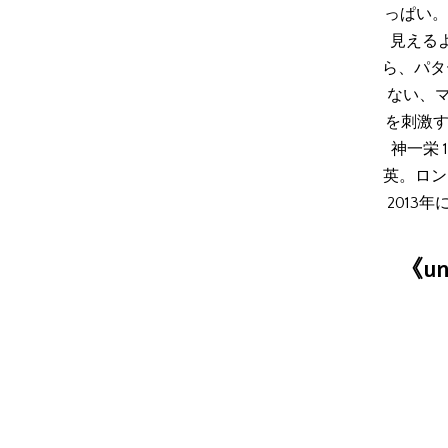
っぱい。
見える
ら、パタ
ない、
を刺激す
神一栄
英。ロン
2013
《u