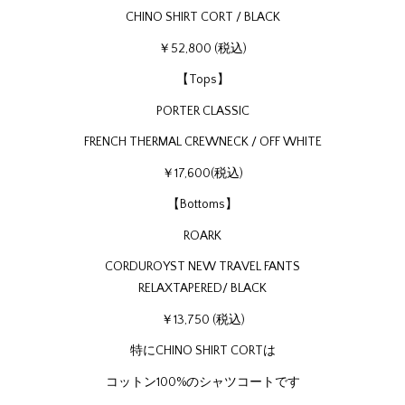
CHINO SHIRT CORT / BLACK
￥52,800 (税込)
【Tops】
PORTER CLASSIC
FRENCH THERMAL CREWNECK / OFF WHITE
￥17,600(税込)
【Bottoms】
ROARK
CORDUROYST NEW TRAVEL FANTS
RELAXTAPERED/ BLACK
￥13,750 (税込)
特にCHINO SHIRT CORTは
コットン100%のシャツコートです