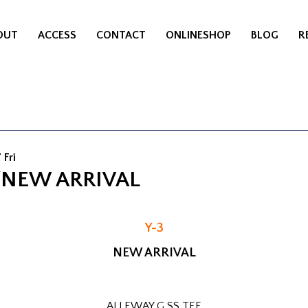
OUT
ACCESS
CONTACT
ONLINESHOP
BLOG
R
 Fri
/NEW ARRIVAL
Y-3
NEW ARRIVAL
ALLEWAY G SS TEE