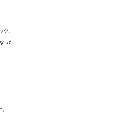
ャツ。
となった
す。