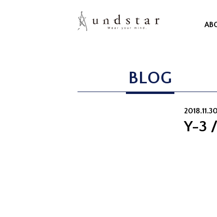
AB
BLOG
2018.11.30
Y-3 /