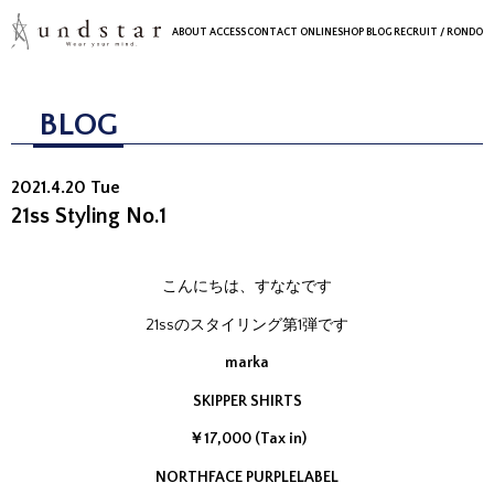
ABOUT
ACCESS
CONTACT
ONLINESHOP
BLOG
RECRUIT
/ RONDO
BLOG
2021.4.20 Tue
21ss Styling No.1
こんにちは、すななです
21ssのスタイリング第1弾です
marka
SKIPPER SHIRTS
￥17,000 (Tax in)
NORTHFACE PURPLELABEL