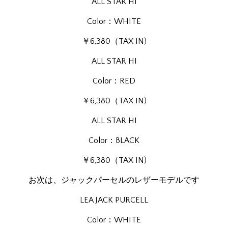
ALL STAR HI
Color：WHITE
￥6,380（TAX IN)
ALL STAR HI
Color：RED
￥6,380（TAX IN)
ALL STAR HI
Color：BLACK
￥6,380（TAX IN)
お次は、ジャックパーセルのレザーモデルです
LEA JACK PURCELL
Color：WHITE