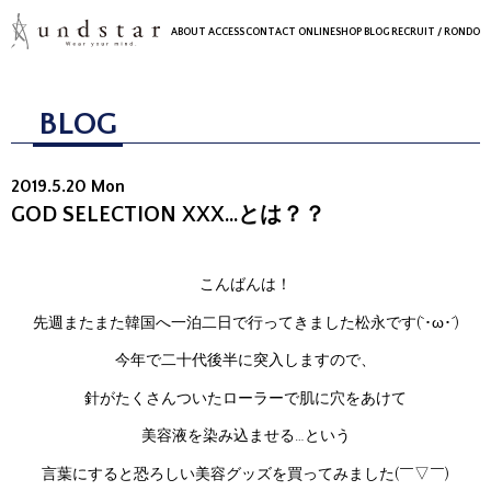
ABOUT
ACCESS
CONTACT
ONLINESHOP
BLOG
RECRUIT
/ RONDO
BLOG
2019.5.20 Mon
GOD SELECTION XXX…とは？？
こんばんは！
先週またまた韓国へ一泊二日で行ってきました松永です(`･ω･´)
今年で二十代後半に突入しますので、
針がたくさんついたローラーで肌に穴をあけて
美容液を染み込ませる…という
言葉にすると恐ろしい美容グッズを買ってみました(￣▽￣)