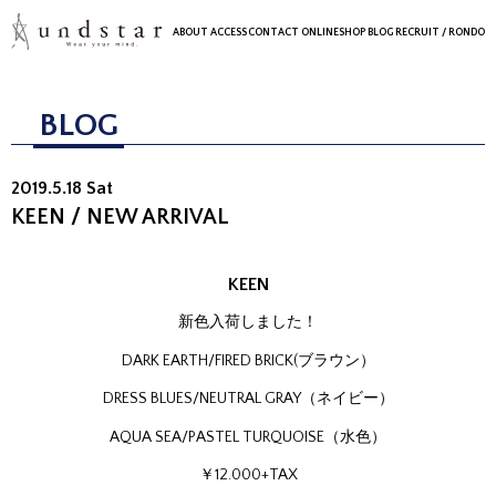
ABOUT
ACCESS
CONTACT
ONLINESHOP
BLOG
RECRUIT
/ RONDO
BLOG
2019.5.18 Sat
KEEN / NEW ARRIVAL
KEEN
新色入荷しました！
DARK EARTH/FIRED BRICK(ブラウン）
DRESS BLUES/NEUTRAL GRAY（ネイビー）
AQUA SEA/PASTEL TURQUOISE（水色）
￥12.000+TAX