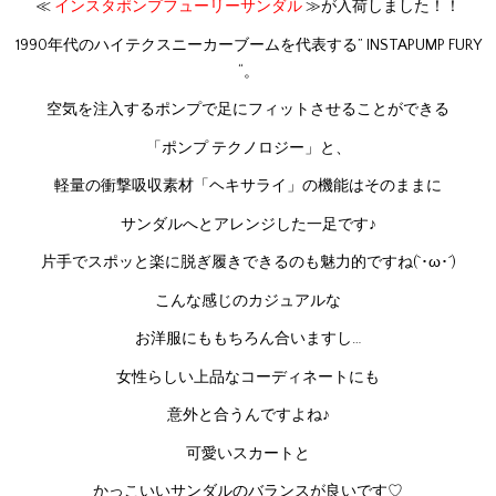
≪
インスタポンプフューリーサンダル
≫
が入荷しました！！
1990年代のハイテクスニーカーブームを代表する” INSTAPUMP FURY
“。
空気を注入するポンプで足にフィットさせることができる
「ポンプ テクノロジー」と、
軽量の衝撃吸収素材「ヘキサライ」の機能はそのままに
サンダルへとアレンジした一足です♪
片手でスポッと楽に脱ぎ履きできるのも魅力的ですね(`･ω･´)
こんな感じのカジュアルな
お洋服にももちろん合いますし…
女性らしい上品なコーディネートにも
意外と合うんですよね♪
可愛いスカートと
かっこいいサンダルのバランスが良いです♡