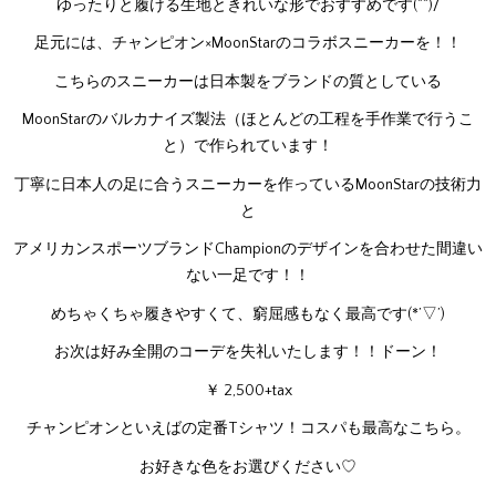
ゆったりと履ける生地ときれいな形でおすすめです(^^)/
足元には、チャンピオン×MoonStarのコラボスニーカーを！！
こちらのスニーカーは日本製をブランドの質としている
MoonStarのバルカナイズ製法（ほとんどの工程を手作業で行うこ
と）で作られています！
丁寧に日本人の足に合うスニーカーを作っているMoonStarの技術力
と
アメリカンスポーツブランドChampionのデザインを合わせた間違い
ない一足です！！
めちゃくちゃ履きやすくて、窮屈感もなく最高です(*’▽’)
お次は好み全開のコーデを失礼いたします！！ドーン！
￥ 2,500+tax
チャンピオンといえばの定番Tシャツ！コスパも最高なこちら。
お好きな色をお選びください♡