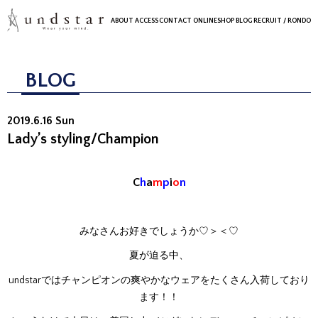
ABOUT
ACCESS
CONTACT
ONLINESHOP
BLOG
RECRUIT
/ RONDO
BLOG
2019.6.16 Sun
Lady’s styling/Champion
C
h
a
m
p
i
o
n
みなさんお好きでしょうか♡＞＜♡
夏が迫る中、
undstarではチャンピオンの爽やかなウェアをたくさん入荷しており
ます！！