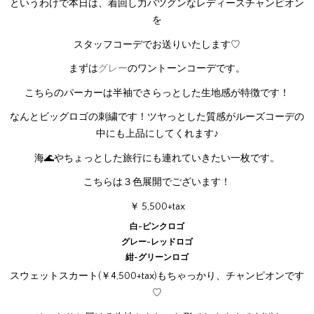
というわけで本日は、着回し力バツグンなレディースチャンピオン
を
スタッフコーデでお送りいたします♡
まずは
グレー
のワントーンコーデです。
こちらのパーカーは半袖でさらっとした生地感が特徴です！
なんとビッグロゴの刺繍です！ツヤっとした質感がルーズコーデの
中にも上品にしてくれます♪
海🌊やちょっとした旅行にも連れていきたい一枚です。
こちらは３色展開でございます！
￥ 5,500+tax
白-ピンクロゴ
グレー-レッドロゴ
紺-グリーンロゴ
スウェットスカート(￥4,500+tax)もちゃっかり、チャンピオンです
♡