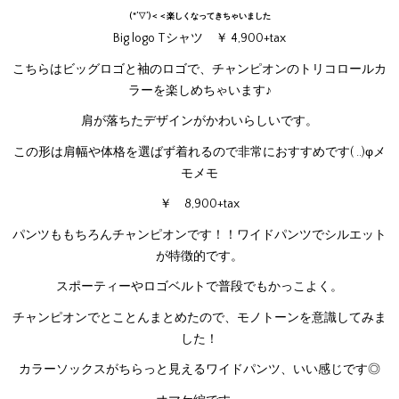
(*’▽’)＜＜楽しくなってきちゃいました
Big logo Tシャツ ￥ 4,900+tax
こちらはビッグロゴと袖のロゴで、チャンピオンのトリコロールカ
ラーを楽しめちゃいます♪
肩が落ちたデザインがかわいらしいです。
この形は肩幅や体格を選ばず着れるので非常におすすめです( ..)φメ
モメモ
￥ 8,900+tax
パンツももちろんチャンピオンです！！ワイドパンツでシルエット
が特徴的です。
スポーティーやロゴベルトで普段でもかっこよく。
チャンピオンでとことんまとめたので、モノトーンを意識してみま
した！
カラーソックスがちらっと見えるワイドパンツ、いい感じです◎